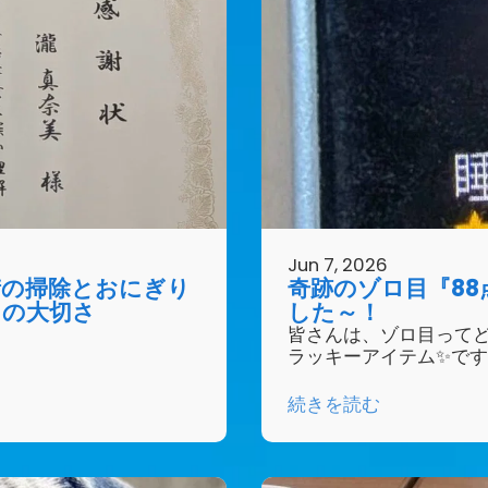
Jun 7, 2026
街の掃除とおにぎり
奇跡のゾロ目『8
との大切さ
した～！
皆さんは、ゾロ目って
ラッキーアイテム✨で
続きを読む