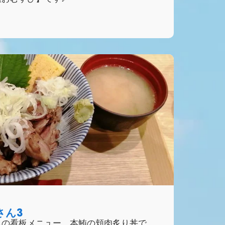
さん3
んの看板メニュー、本鮪の頬肉炙り丼で