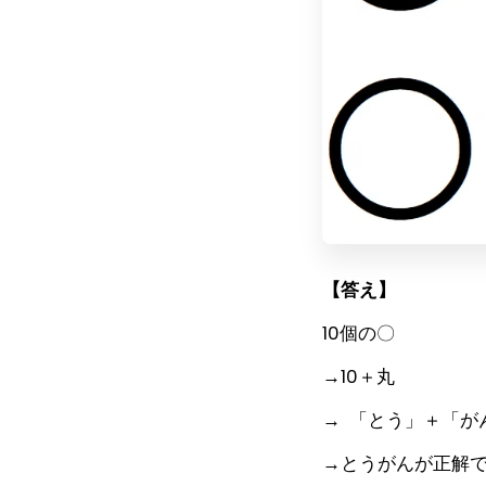
【答え】
10個の〇
→10＋丸
→ 「とう」＋
→とうがんが正解