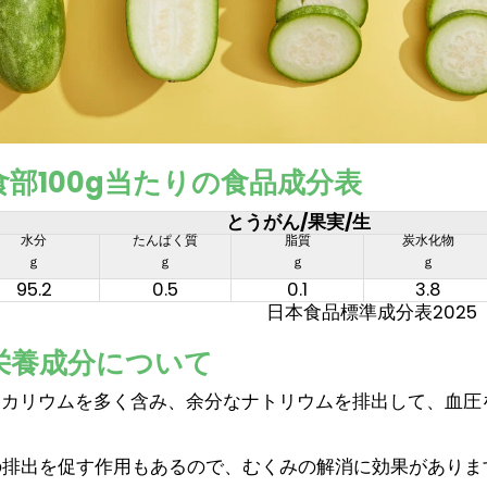
部100g当たりの食品成分表
とうがん/果実/生
水分
たんぱく質
脂質
炭水化物
ｇ
ｇ
ｇ
ｇ
95.2
0.5
0.1
3.8
日本食品標準成分表2025
栄養成分について
、カリウムを多く含み、余分なナトリウムを排出して、血圧
の排出を促す作用もあるので、むくみの解消に効果がありま