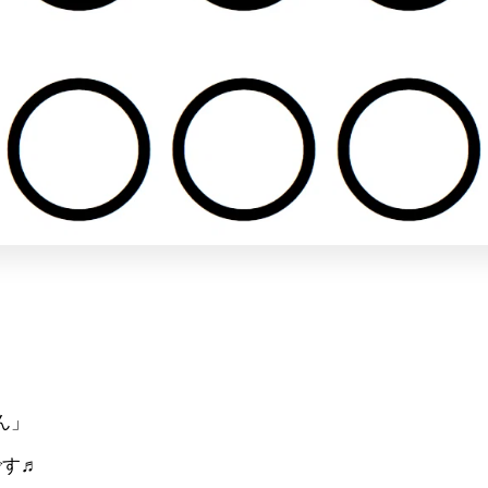
「がん」
です♬