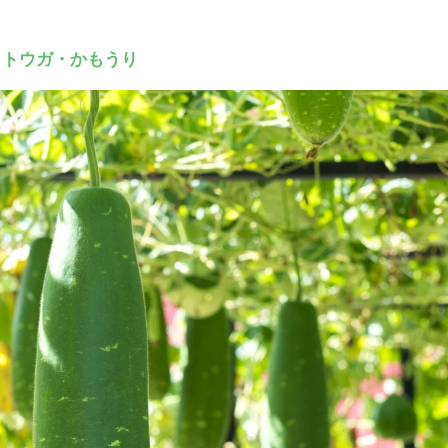
d
・トウガ・かもうり