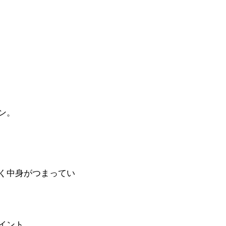
ン。
く中身がつまってい
イント。