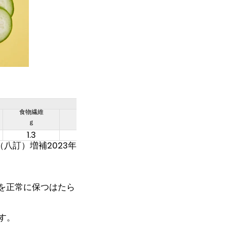
食物繊維
食塩相当量
ｇ
ｇ
1.3
0
（八訂）増補2023年
を正常に保つはたら
す。