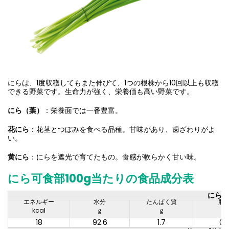
にらは、1度収穫してもまた伸びて、1つの根株から10回以上も収穫
できる野菜です。生命力が強く、栄養価も高い野菜です。
にら（葉）
：栄養面では一番豊富。
花にら
：花茎とつぼみを食べる品種。甘味があり、歯ざわりがよ
い。
黄にら
：にらを遮光で育てたもの。食感が軟らかく甘い味。
にら可食部100g当たりの食品成分表
にら/
エネルギー
水分
たんぱく質
脂
kcal
ｇ
ｇ
ｇ
18
92.6
1.7
0.