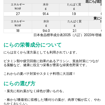
花にら/花茎
エネルギー
水分
たんぱく質
脂
kcal
ｇ
ｇ
ｇ
27
91.4
1.9
0.
黄にら/
エネルギー
水分
たんぱく質
脂
kcal
ｇ
ｇ
ｇ
18
94.0
2.1
0.1
日本食品標準成分表2025（八訂）2023年増補
にらの栄養成分について
にらは古くから漢方薬としても利用されています。
ビタミン類や疲労回復に効果のあるアリシン、貧血対策につなが
る葉酸など、健康に役立つ栄養が豊富な緑黄色野菜です。
これからの夏バテ対策やスタミナ料理に大活躍！
にらの選び方
・葉先に枯れ葉がなく緑色が濃いものを。
・株から1番最初に収穫した1番刈りの葉が、肉厚で幅が広く、やわ
らかくおいしい。