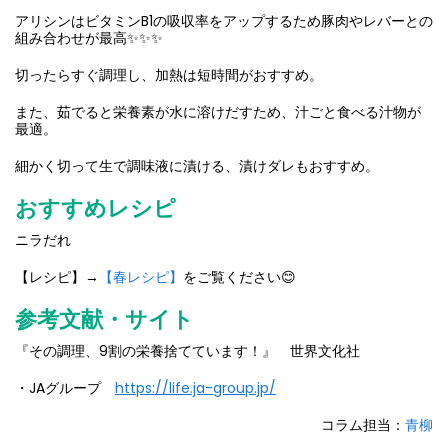
アリシンはビタミンB1の吸収率をアップするため豚肉やレバーとの
組み合わせが最高✨✨✨
切ったらすぐ調理し、加熱は短時間がおすすめ。
また、茹でると栄養素が水に溶けだすため、汁ごと食べる汁物が
最適。
細かく切って生で調味液に漬ける、漬けダレもおすすめ。
おすすめレシピ
ニラだれ
【レシピ】→
【春レシピ】
をご覧ください😊
参考文献・サイト
『その調理、9割の栄養捨てています！』 世界文化社
・JAグループ
https://life.ja-group.jp/
コラム担当：
青柳